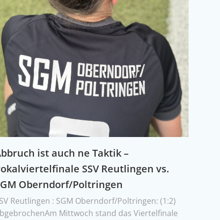
bbruch ist auch ne Taktik –
okalviertelfinale SSV Reutlingen vs.
SGM Oberndorf/Poltringen
SV Reutlingen : SGM Oberndorf/Poltringen: (1:2)
bgebrochenAm Mittwoch stand das Viertelfinale