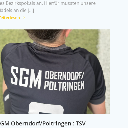
es Bezirkspokals an. Hierfür mussten unsere
ädels an die […]
eiterlesen
GM Oberndorf/Poltringen : TSV