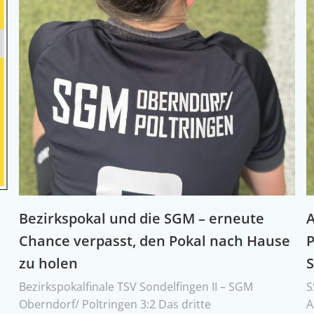
Bezirkspokal und die SGM – erneute
A
Chance verpasst, den Pokal nach Hause
P
zu holen
.
Bezirkspokalfinale TSV Sondelfingen II – SGM
S
Oberndorf/ Poltringen 3:2 Das dritte
A