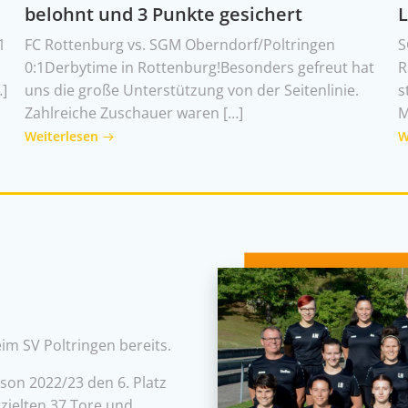
belohnt und 3 Punkte gesichert
L
1
FC Rottenburg vs. SGM Oberndorf/Poltringen
S
0:1Derbytime in Rottenburg!Besonders gefreut hat
R
…]
uns die große Unterstützung von der Seitenlinie.
s
Zahlreiche Zuschauer waren […]
M
Weiterlesen
W
im SV Poltringen bereits.
son 2022/23 den 6. Platz
zielten 37 Tore und