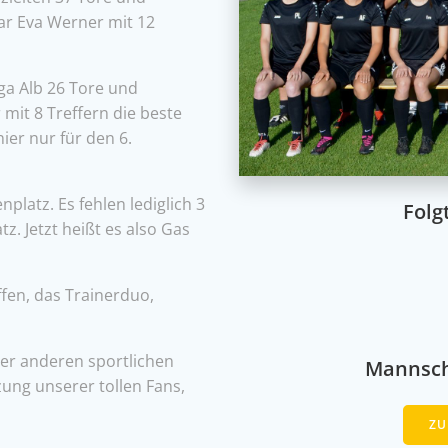
ar Eva Werner mit 12
iga Alb 26 Tore und
mit 8 Treffern die beste
ier nur für den 6.
platz. Es fehlen lediglich 3
Folg
z. Jetzt heißt es also Gas
fen, das Trainerduo,
der anderen sportlichen
Mannsch
zung unserer tollen Fans,
ZU