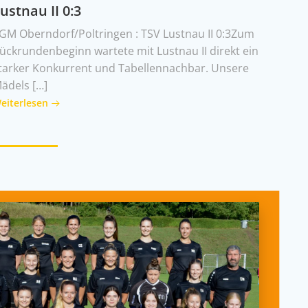
ustnau II 0:3
GM Oberndorf/Poltringen : TSV Lustnau II 0:3Zum
ückrundenbeginn wartete mit Lustnau II direkt ein
tarker Konkurrent und Tabellennachbar. Unsere
ädels […]
eiterlesen