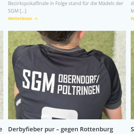
Bezirkspokalfinale in Folge stand für die Mädels der
d
SGM […]
M
Weiterlesen
W
e
Derbyfieber pur – gegen Rottenburg
S