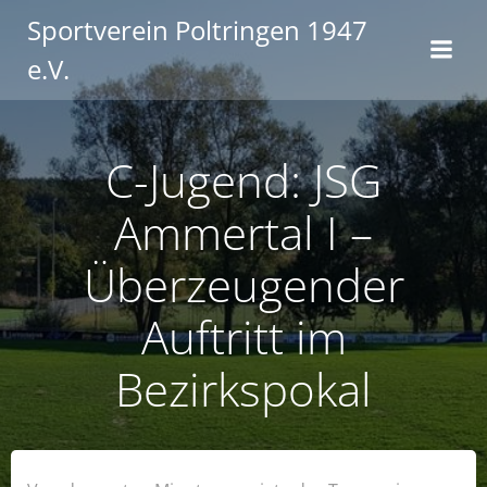
Zum
Sportverein Poltringen 1947
Inhalt
e.V.
springen
C-Jugend: JSG
Ammertal I –
Überzeugender
Auftritt im
Bezirkspokal