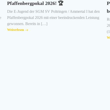
Pfaffenbergpokal 2026! 🏆
P
b
Die E-Jugend der SGM SV Poltringen / Ammertal I hat den
e
Pfaffenbergpokal 2026 mit einer beeindruckenden Leistung
Rü
gewonnen. Bereits in […]
2
Weiterlesen
(1
We