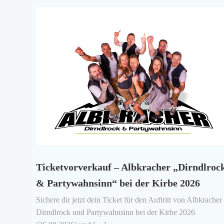
Ticketvorverkauf – Albkracher „Dirndlroc
& Partywahnsinn“ bei der Kirbe 2026
Sichere dir jetzt dein Ticket für den Auftritt von Albkracher
Dirndlrock und Partywahnsinn bei der Kirbe 2026