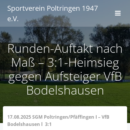
Zum
Sportverein Poltringen 1947
Inhalt
e.V.
springen
Runden-Auftakt nach
Maß – 3:1-Heimsieg
gegen Aufsteiger VfB
Bodelshausen
17.08.2025
SGM Poltringen/Pfäffingen I – VfB
Bodelshausen l 3:1