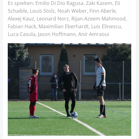
Es spielten: Emilio Di Dio Ragusa, Zaki Kasem, Eli
Schaible, Louis Stolz, Noah Weber, Finn Aberle,
Alexej Kauz, Leonard Norz, Rijan-Azeem Mahmood,
Fabian Hack, Maximilian Eberhardt, Luis Elinescu,
Luca Casula, Jason Hoffmann, Anir Amraoui