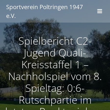
Zum
Sportverein Poltringen 1947
Inhalt
e.V.
springen
Spielbericht C2-
Jugend Quali-
Kreisstaffel 1 –
Nachholspiel vom 8.
Spieltag: 0:6-
Rutschpartie im