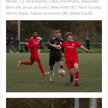
Mozer (72. Nick Kienle), Lukas Hartmann, Alexander
Beck (64. Jesse Lechner), Mike Kittel (87. Fiore Guido),
Moritz Batte, Fabian Grammer (88. Malte Stauß)