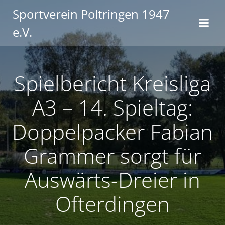
Zum
Sportverein Poltringen 1947
Inhalt
e.V.
springen
Spielbericht Kreisliga
A3 – 14. Spieltag:
Doppelpacker Fabian
Grammer sorgt für
Auswärts-Dreier in
Ofterdingen