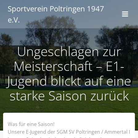
Zum
Sportverein Poltringen 1947
Inhalt
e.V.
springen
Ungeschlagen zur
Meisterschaft – E1-
Jugend blickt auf eine
starke Saison zurück
Was für eine Saison!
Unsere E-Jugend der SGM SV Poltringen / Ammertal I