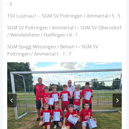
: 5
TSV Lustnau I – SGM SV Poltringen / Ammertal I 5 : 5
SGM SV Poltringen / Ammertal I – SGM SV Oberndorf
/ Wendelsheim / Hailfingen I 4 : 1
SGM Spvgg Mössingen / Belsen I – SGM SV
Poltringen / Ammertal I 1 : 7