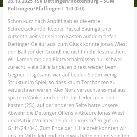
26.10.2025 TSV Dettingen/Rottenburg – SGM
Poltringen/Pfäffingen I 1:0 (0:0)
Schon kurz nach Anpfiff gab es die erste
Schrecksekunde: Keeper Pascal Baumgärtner
rutschte weit vor seinem Kasten auf dem tiefen
Dettinger Geläuf aus, zum Glück konnte Jonas Wiest
den Ball vor der Grundlinie nicht mehr festmachen.
Wir kamen mit den Platzverhältnissen nur schwer
zurecht, viele Bälle landeten direkt wieder beim
Gegner. Insgesamt war auf beiden Seiten wenig
Struktur im Spiel, so dass kaum Torchancen zu
verzeichnen waren. Alex Norz versuchte es mal aus
spitzem Winkel und setzte das Leder über den
Kasten (25.), auf der anderen Seite hatte unsere
Abwehr die Dettinger Offensiv-Akteure Jonas Wiest
und Patrick Vollmer bei deren Vorstößen gut im
Griff (24./34.). Zum Ende der 1. Halbzeit konnten wir
uns im Mittelfeld endlich etwas befreien und spielten