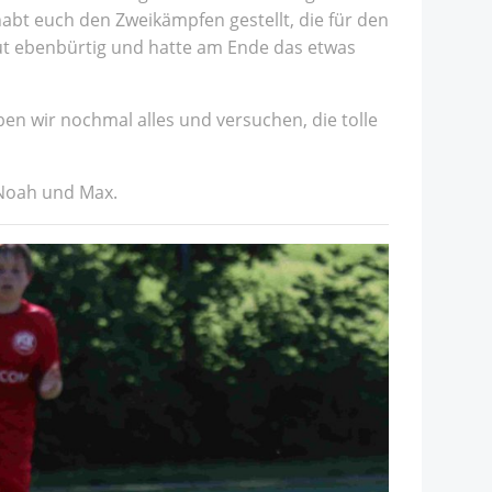
 habt euch den Zweikämpfen gestellt, die für den
t ebenbürtig und hatte am Ende das etwas
en wir nochmal alles und versuchen, die tolle
, Noah und Max.