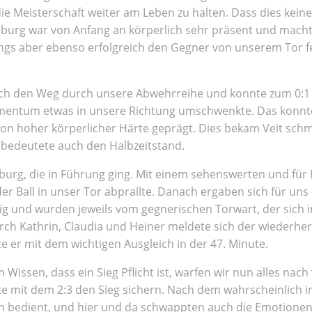
die Meisterschaft weiter am Leben zu halten. Dass dies kein
nburg war von Anfang an körperlich sehr präsent und macht
angs aber ebenso erfolgreich den Gegner von unserem Tor fe
ch den Weg durch unsere Abwehrreihe und konnte zum 0:1 ei
mentum etwas in unsere Richtung umschwenkte. Das konnte
el von hoher körperlicher Härte geprägt. Dies bekam Veit s
 bedeutete auch den Halbzeitstand.
urg, die in Führung ging. Mit einem sehenswerten und für 
er Ball in unser Tor abprallte. Danach ergaben sich für uns
ig und wurden jeweils vom gegnerischen Torwart, der sich i
h Kathrin, Claudia und Heiner meldete sich der wiederhe
e er mit dem wichtigen Ausgleich in der 47. Minute.
Wissen, dass ein Sieg Pflicht ist, warfen wir nun alles nac
ute mit dem 2:3 den Sieg sichern. Nach dem wahrscheinlich 
ich bedient, und hier und da schwappten auch die Emotionen