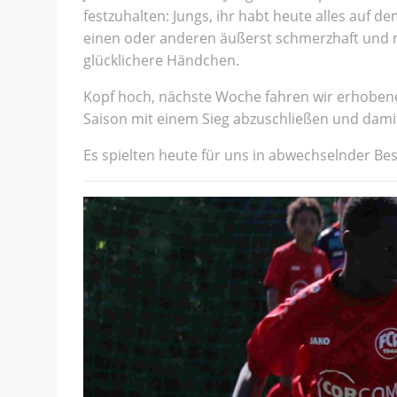
festzuhalten: Jungs, ihr habt heute alles auf d
einen oder anderen äußerst schmerzhaft und 
glücklichere Händchen.
Kopf hoch, nächste Woche fahren wir erhobenen
Saison mit einem Sieg abzuschließen und damit
Es spielten heute für uns in abwechselnder Bese