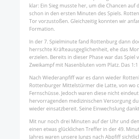
klar: Ein Sieg musste her, um die Chancen auf 
schon in den ersten Minuten des Spiels. Rotte
Tor vorzustoßen. Gleichzeitig konnten wir anf
Formation.
In der 7. Spielminute fand Rottenburg dann do
herrschte Kräfteausgeglichenheit, ehe das Mo
erzielen. Bereits in dieser Phase war das Spi
Zweikampf mit Nasenbluten vom Platz. Das 1:1
Nach Wiederanpfiff war es dann wieder Rottenb
Rottenburger Mittelstürmer die Latte, von wo d
Fernschüsse. Jedoch waren diese nicht eindeut
hervorragenden medizinischen Versorgung durc
wieder einsatzbereit. Seine Einwechslung dankt
Mit nur noch drei Minuten auf der Uhr und dem 
einen etwas glücklichen Treffer in der 49. Min
Jahres waren unsere Jungs nach Abpfiff sichtl