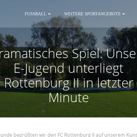
FUSSBALL
WEITERE SPORTANGEBOTE
ramatisches Spiel: Unse
E-Jugend unterliegt
Rottenburg II in letzter
Minute
rrunde begrüßten wir den FC Rottenburg II auf unserem Kuns