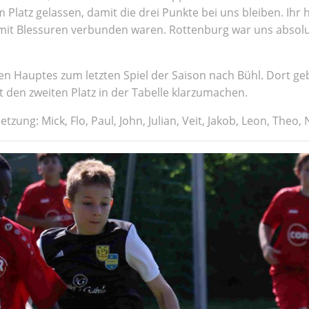
em Platz gelassen, damit die drei Punkte bei uns bleiben. Ihr
mit Blessuren verbunden waren. Rottenburg war uns absolu
 Hauptes zum letzten Spiel der Saison nach Bühl. Dort geb
 den zweiten Platz in der Tabelle klarzumachen.
tzung: Mick, Flo, Paul, John, Julian, Veit, Jakob, Leon, Theo