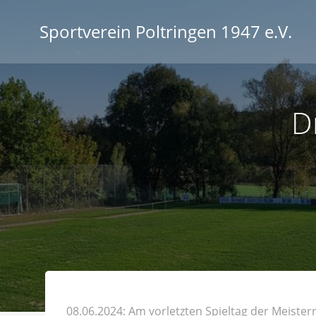
Zum
Inhalt
Sportverein Poltringen 1947 e.V.
springen
D
08.06.2024: Am vorletzten Spieltag der Meiste