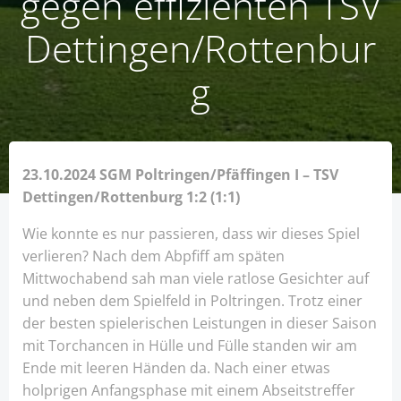
gegen effizienten TSV
Dettingen/Rottenbur
g
23.10.2024 SGM Poltringen/Pfäffingen I – TSV
Dettingen/Rottenburg 1:2 (1:1)
Wie konnte es nur passieren, dass wir dieses Spiel
verlieren? Nach dem Abpfiff am späten
Mittwochabend sah man viele ratlose Gesichter auf
und neben dem Spielfeld in Poltringen. Trotz einer
der besten spielerischen Leistungen in dieser Saison
mit Torchancen in Hülle und Fülle standen wir am
Ende mit leeren Händen da. Nach einer etwas
holprigen Anfangsphase mit einem Abseitstreffer