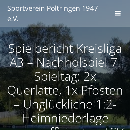
Zum
Sportverein Poltringen 1947
Inhalt
e.V.
springen
Spielbericht Kreisliga
A3 – Nachholspiel 7.
Spieltag: 2x
Querlatte, 1x Pfosten
– Unglückliche 1:2-
Heimniederlage