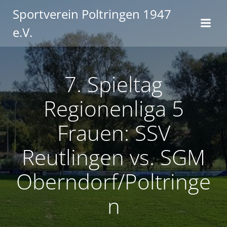
Zum
Sportverein Poltringen 1947
Inhalt
e.V.
springen
7. Spieltag
Regionenliga 5
Frauen: SSV
Reutlingen vs. SGM
Oberndorf/Poltringe
n