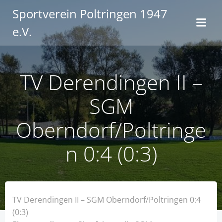
Zum
Sportverein Poltringen 1947
Inhalt
e.V.
springen
TV Derendingen II –
SGM
Oberndorf/Poltringe
n 0:4 (0:3)
TV Derendingen II – SGM Oberndorf/Poltringen 0:4
(0:3)