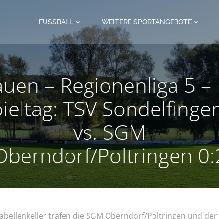
FUSSBALL
WEITERE SPORTANGEBOTE
auen – Regionenliga 5 – 
ieltag: TSV Sondelfingen
vs. SGM
Oberndorf/Poltringen 0:
abellenkeller trafen die SGM Oberndorf/Poltringen und der 