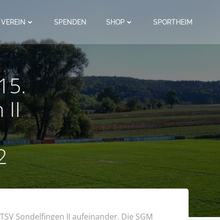
VEREIN
SPENDEN
SHOP
SPORTHEIM
15.
 II
2
TSV Sondelfingen II aufeinander. Die SGM