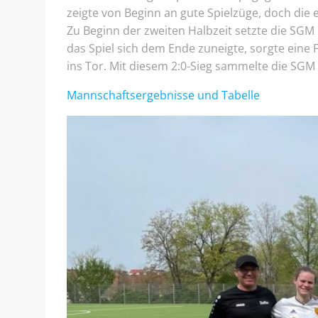
zeigte von Beginn an gute Spielzüge, doch die e
Zu Beginn der zweiten Halbzeit setzte die SGM 
das Spiel sich dem Ende zuneigte, sorgte eine 
ins Tor. Mit diesem 2:0-Sieg sammelte die SGM
Mannschaftsergebnisse und Tabelle