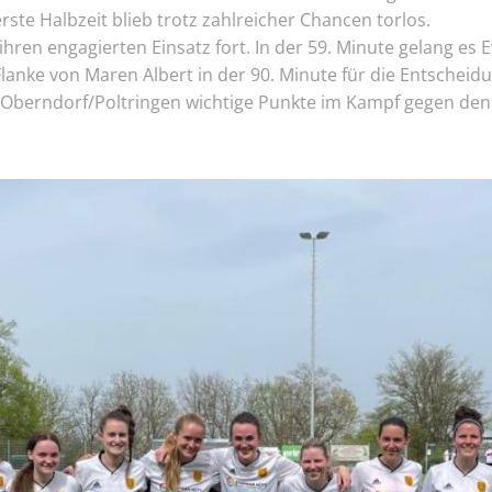
rste Halbzeit blieb trotz zahlreicher Chancen torlos.
ihren engagierten Einsatz fort. In der 59. Minute gelang es 
Flanke von Maren Albert in der 90. Minute für die Entscheid
 Oberndorf/Poltringen wichtige Punkte im Kampf gegen den 