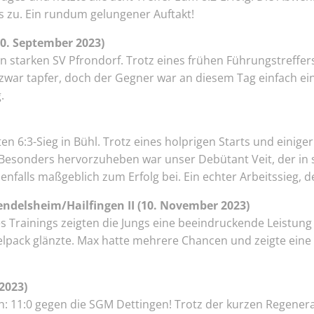
s zu. Ein rundum gelungener Auftakt!
30. September 2023)
n starken SV Pfrondorf. Trotz eines frühen Führungstreffer
 zwar tapfer, doch der Gegner war an diesem Tag einfach e
.
en 6:3-Sieg in Bühl. Trotz eines holprigen Starts und einiger
 Besonders hervorzuheben war unser Debütant Veit, der in se
nfalls maßgeblich zum Erfolg bei. Ein echter Arbeitssieg, de
ndelsheim/Hailfingen II (10. November 2023)
s Trainings zeigten die Jungs eine beeindruckende Leistung u
pack glänzte. Max hatte mehrere Chancen und zeigte eine sta
2023)
h: 11:0 gegen die SGM Dettingen! Trotz der kurzen Regenera