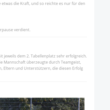
twas die Kraft, und so reichte es nur für den
rpause verdient.
t jeweils dem 2. Tabellenplatz sehr erfolgreich.
Die Mannschaft überzeugte durch Teamgeist,
, Eltern und Unterstützern, die diesen Erfolg