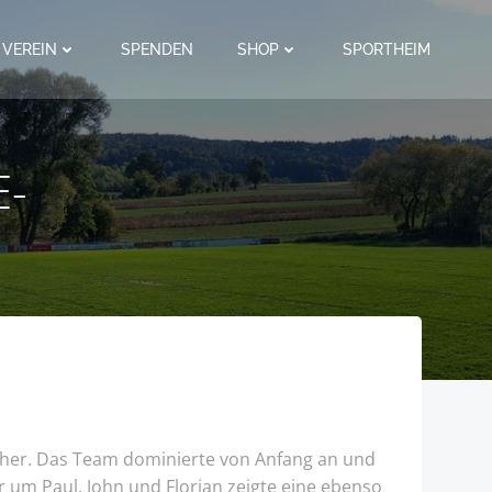
VEREIN
SPENDEN
SHOP
SPORTHEIM
E-
cher. Das Team dominierte von Anfang an und
r um Paul, John und Florian zeigte eine ebenso