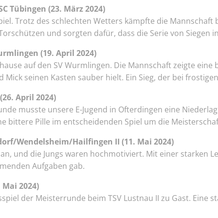
C Tübingen (23. März 2024)
l. Trotz des schlechten Wetters kämpfte die Mannschaft be
e Torschützen und sorgten dafür, dass die Serie von Siegen i
rmlingen (19. April 2024)
zuhause auf den SV Wurmlingen. Die Mannschaft zeigte eine
d Mick seinen Kasten sauber hielt. Ein Sieg, der bei frost
26. April 2024)
runde musste unsere E-Jugend in Ofterdingen eine Niederla
e bittere Pille im entscheidenden Spiel um die Meisterschaf
rf/Wendelsheim/Hailfingen II (11. Mai 2024)
, und die Jungs waren hochmotiviert. Mit einer starken Leis
kommenden Aufgaben gab.
 Mai 2024)
spiel der Meisterrunde beim TSV Lustnau II zu Gast. Eine st