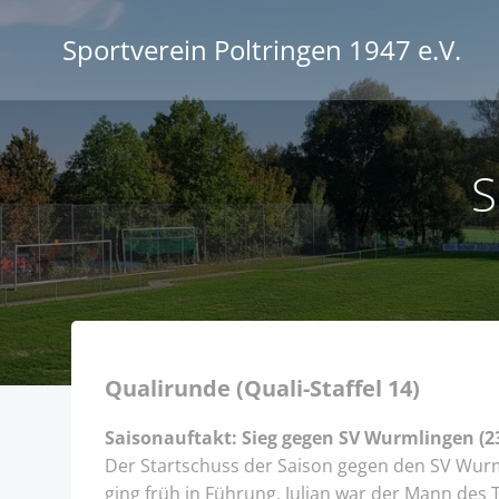
Zum
Inhalt
Sportverein Poltringen 1947 e.V.
springen
S
Qualirunde (Quali-Staffel 14)
Saisonauftakt: Sieg gegen SV Wurmlingen (2
Der Startschuss der Saison gegen den SV Wurm
ging früh in Führung. Julian war der Mann des 