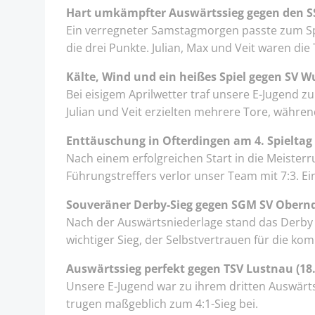
Hart umkämpfter Auswärtssieg gegen den SS
Ein verregneter Samstagmorgen passte zum Spie
die drei Punkte. Julian, Max und Veit waren di
Kälte, Wind und ein heißes Spiel gegen SV Wu
Bei eisigem Aprilwetter traf unsere E-Jugend 
Julian und Veit erzielten mehrere Tore, währen
Enttäuschung in Ofterdingen am 4. Spieltag (
Nach einem erfolgreichen Start in die Meister
Führungstreffers verlor unser Team mit 7:3. Ein
Souveräner Derby-Sieg gegen SGM SV Oberndo
Nach der Auswärtsniederlage stand das Derby an
wichtiger Sieg, der Selbstvertrauen für die 
Auswärtssieg perfekt gegen TSV Lustnau (18.
Unsere E-Jugend war zu ihrem dritten Auswärts
trugen maßgeblich zum 4:1-Sieg bei.