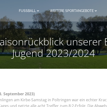
FUSSBALL
WEITERE SPORTANGEBOTE
aisonrückblick unserer 
Jugend 2023/2024
3. September 2023)
lingen am Kirbe-Samstag in Poltringen war ein echter Kra
Tages und netzte alle acht Treffer zum 8:2-Erfolg. Die Abweh