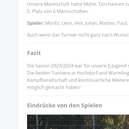
Unsere Mannschaft hatte Mühe, Torchancen zu g
5. Platz von 6 Mannschaften.
Spieler:
Moritz, Leon, Veit, Julian, Matteo, Paul,
Auch wenn das Turnier nicht ganz nach Wunsch
Fazit
Die Saison 2023/2024 war für unsere E-Jugend so
Die beiden Turniere in Hochdorf und Wurmling
Kampfbereitschaft und kontinuierliche Weiteren
möglich gemacht haben!
Eindrücke von den Spielen