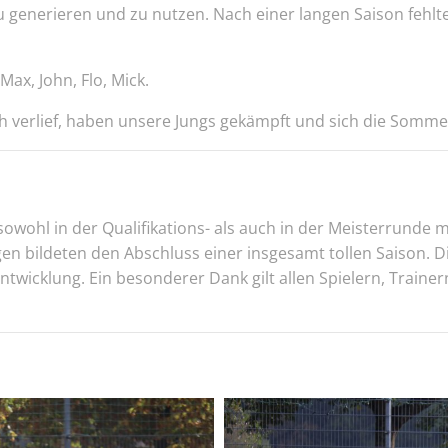
enerieren und zu nutzen. Nach einer langen Saison fehlte e
 Max, John, Flo, Mick.
 verlief, haben unsere Jungs gekämpft und sich die Somme
wohl in der Qualifikations- als auch in der Meisterrunde mi
en bildeten den Abschluss einer insgesamt tollen Saison. 
twicklung. Ein besonderer Dank gilt allen Spielern, Trainern