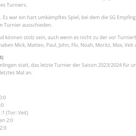
es Turniers.
en. Es war ein hart umkämpftes Spiel, bei dem die SG Empfin
m Turnier ausschieden.
 können stolz sein, auch wenn es nicht zu der vor Turnier
aben Mick, Matteo, Paul, John, Flo, Noah, Moritz, Max, Veit u
4)
ingen statt, das letzte Turnier der Saison 2023/2024 für u
letztes Mal an.
0:0
:0
1 (Tor: Veit)
en 2:0
2:0