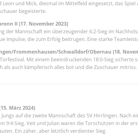
nd Leon und Mick, diesmal im Mittelfeld eingesetzt, das Spie
uschauer begeisterte.
ronn II (17. November 2023)
g der Mannschaft ein überzeugender 6:2-Sieg im Nachholspi
ue Impulse, die zum Erfolg beitrugen. Eine starke Teamleis
ringen/Frommenhausen/Schwalldorf/Obernau (18. Novem
orfestival. Mit einem beeindruckenden 18:0-Sieg sicherte s
isch als auch kämpferisch alles bot und die Zuschauer mitriss
(15. März 2024)
 Jungs auf die zweite Mannschaft des SV Hirrlingen. Nach 
 9:4-Sieg. Veit und Julian waren die Torschützen in der er
ten. Ein zäher, aber letztlich verdienter Sieg.