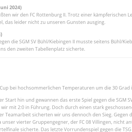
Juni 2024)
ten wir den FC Rottenburg II. Trotz einer kämpferischen Le
l, das leider nicht zu unseren Gunsten ausging.
)
 gegen die SGM SV Bühl/Kiebingen II musste seitens Bühl/Ki
uns den zweiten Tabellenplatz sicherte.
la-Cup bei hochsommerlichen Temperaturen um die 30 Grad 
er Start hin und gewannen das erste Spiel gegen die SGM S
 wir mit 2:0 in Führung. Doch durch einen stark geschoss
er Teamarbeit sicherten wir uns dennoch den Sieg. Gegen d
Da unser vierter Gruppengegner, der FC 08 Villingen, nicht an
ertelfinale sicherte. Das letzte Vorrundenspiel gegen die T