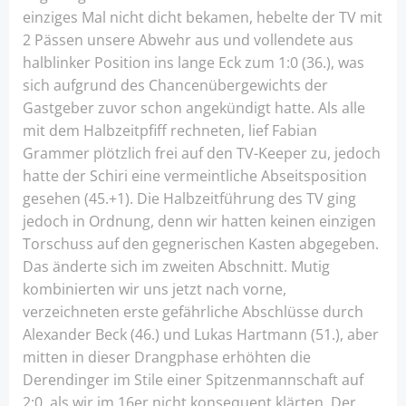
einziges Mal nicht dicht bekamen, hebelte der TV mit
2 Pässen unsere Abwehr aus und vollendete aus
halblinker Position ins lange Eck zum 1:0 (36.), was
sich aufgrund des Chancenübergewichts der
Gastgeber zuvor schon angekündigt hatte. Als alle
mit dem Halbzeitpfiff rechneten, lief Fabian
Grammer plötzlich frei auf den TV-Keeper zu, jedoch
hatte der Schiri eine vermeintliche Abseitsposition
gesehen (45.+1). Die Halbzeitführung des TV ging
jedoch in Ordnung, denn wir hatten keinen einzigen
Torschuss auf den gegnerischen Kasten abgegeben.
Das änderte sich im zweiten Abschnitt. Mutig
kombinierten wir uns jetzt nach vorne,
verzeichneten erste gefährliche Abschlüsse durch
Alexander Beck (46.) und Lukas Hartmann (51.), aber
mitten in dieser Drangphase erhöhten die
Derendinger im Stile einer Spitzenmannschaft auf
2:0, als wir im 16er nicht konsequent klärten. Der