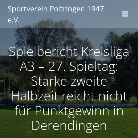
Zum
Sportverein Poltringen 1947
Inhalt
e.V.
springen
Spielbericht Kreisliga
A3 – 27. Spieltag:
Starke zweite
Halbzeit reicht nicht
für Punktgewinn in
Derendingen